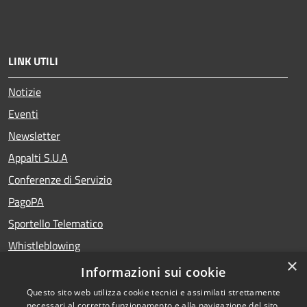
LINK UTILI
Notizie
Eventi
Newsletter
Appalti S.U.A
Conferenze di Servizio
PagoPA
Sportello Telematico
Whistleblowing
×
Teatro del Fuoco
Informazioni sui cookie
Portale Storico della Provincia di Foggia
Questo sito web utilizza cookie tecnici e assimilati strettamente
necessari al corretto funzionamento e alla navigazione del sito,