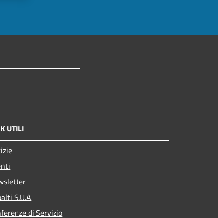
K UTILI
izie
nti
wsletter
alti S.U.A
ferenze di Servizio