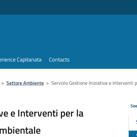
erience Capitanata
Contacts
>
Settore Ambiente
>
Servizio Gestione Iniziative e Interventi 
See
ve e Interventi per la
Ambientale