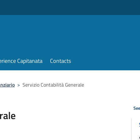
erience Capitanata
Contacts
nziario
>
Servizio Contabilità Generale
See
rale