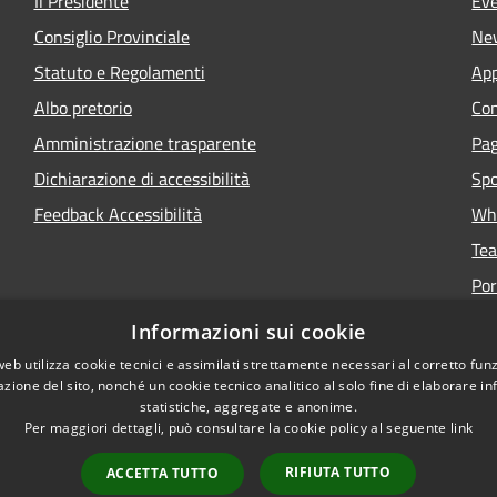
Il Presidente
Eve
Consiglio Provinciale
Ne
Statuto e Regolamenti
App
Albo pretorio
Con
Amministrazione trasparente
Pa
Dichiarazione di accessibilità
Spo
Feedback Accessibilità
Whi
Tea
Por
Informazioni sui cookie
web utilizza cookie tecnici e assimilati strettamente necessari al corretto fu
azione del sito, nonché un cookie tecnico analitico al solo fine di elaborare i
statistiche, aggregate e anonime.
Per maggiori dettagli, può consultare la cookie policy al seguente
link
Copyright © 2026 • Portale 
RIFIUTA TUTTO
ACCETTA TUTTO