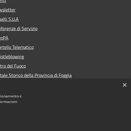
nti
wsletter
alti S.U.A
ferenze di Servizio
goPA
rtello Telematico
stleblowing
tro del Fuoco
tale Storico della Provincia di Foggia
×
nzionamento e
nformazioni
istituzionale della Provincia di Foggia • Powered