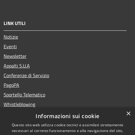
LINK UTILI
Notizie
Eventi
Newsletter
Appalti S.U.A
Conferenze di Servizio
PagoPA
Sportello Telematico
Whistleblowing
×
Teatro del Fuoco
Informazioni sui cookie
Portale Storico della Provincia di Foggia
Questo sito web utilizza cookie tecnici e assimilati strettamente
necessari al corretto funzionamento e alla navigazione del sito,