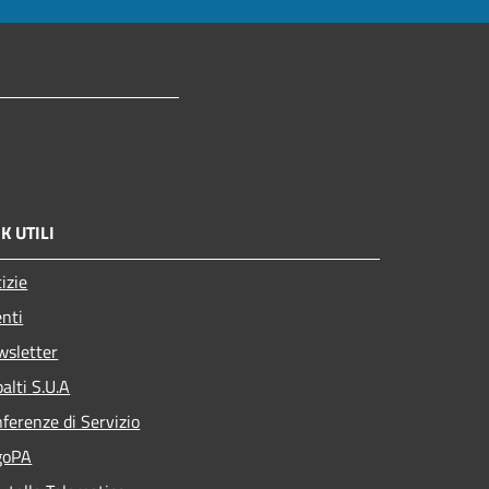
K UTILI
izie
nti
wsletter
alti S.U.A
ferenze di Servizio
goPA