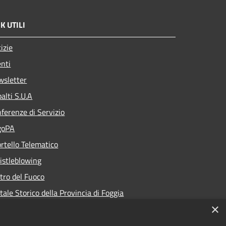
K UTILI
izie
nti
wsletter
alti S.U.A
ferenze di Servizio
goPA
rtello Telematico
stleblowing
tro del Fuoco
tale Storico della Provincia di Foggia
×