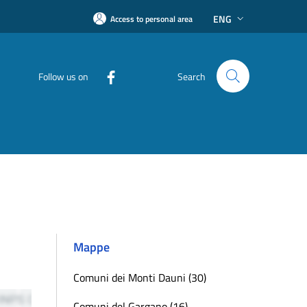
ENG
Access to personal area
Follow us on
Search
Mappe
Comuni dei Monti Dauni (30)
Comuni del Gargano (16)