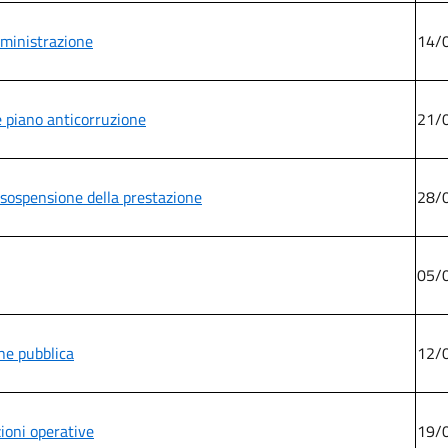
Amministrazione
14/
e piano anticorruzione
21/
i sospensione della prestazione
28/
05/
one pubblica
12/
zioni operative
19/