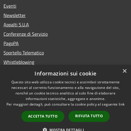
Eventi
Newsletter
Appalti S.U.A
Conferenze di Servizio
PagoPA
Sportello Telematico
Whistleblowing
×
Teatro del Fuoco
Informazioni sui cookie
Portale Storico della Provincia di Foggia
Questo sito web utilizza cookie tecnici e assimilati strettamente
necessari al corretto funzionamento e alla navigazione del sito,
nonché un cookie tecnico analitico al solo fine di elaborare
informazioni statistiche, aggregate e anonime.
RSS
Copyright © 2026 •
Per maggiori dettagli, può consultare la cookie policy al seguente
link
Accessibility
Portale istituzionale della
Privacy
Provincia di Foggia •
RIFIUTA TUTTO
ACCETTA TUTTO
Cookie
Powered by
Municipium
Sitemap
MOSTRA DETTAGLI