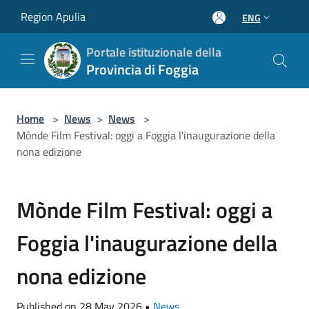
Salta al contenuto principale
Region Apulia
ENG
Portale istituzionale della
Provincia di Foggia
Home
>
News
>
News
>
Mònde Film Festival: oggi a Foggia l'inaugurazione della
nona edizione
Mònde Film Festival: oggi a
Foggia l'inaugurazione della
nona edizione
Published on 28 May 2026 •
News