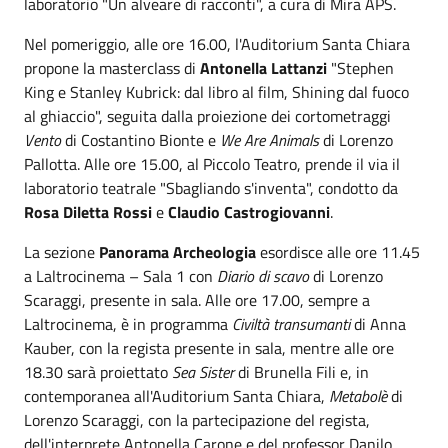
laboratorio "Un alveare di racconti", a cura di Mira APS.
Nel pomeriggio, alle ore 16.00, l'Auditorium Santa Chiara
propone la masterclass di
Antonella Lattanzi
"Stephen
King e Stanley Kubrick: dal libro al film, Shining dal fuoco
al ghiaccio", seguita dalla proiezione dei cortometraggi
Vento
di Costantino Bionte e
We Are Animals
di Lorenzo
Pallotta. Alle ore 15.00, al Piccolo Teatro, prende il via il
laboratorio teatrale "Sbagliando s'inventa", condotto da
Rosa Diletta Rossi
e
Claudio Castrogiovanni
.
La sezione
Panorama Archeologia
esordisce alle ore 11.45
a Laltrocinema – Sala 1 con
Diario di scavo
di Lorenzo
Scaraggi, presente in sala. Alle ore 17.00, sempre a
Laltrocinema, è in programma
Civiltà transumanti
di Anna
Kauber, con la regista presente in sala, mentre alle ore
18.30 sarà proiettato
Sea Sister
di Brunella Fili e, in
contemporanea all'Auditorium Santa Chiara,
Metabolè
di
Lorenzo Scaraggi, con la partecipazione del regista,
dell'interprete Antonella Carone e del professor Danilo