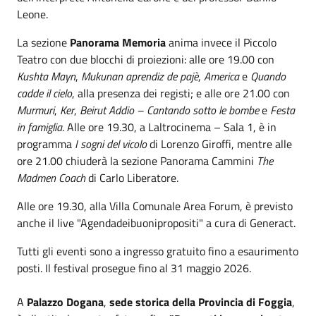
Leone.
La sezione
Panorama Memoria
anima invece il Piccolo
Teatro con due blocchi di proiezioni: alle ore 19.00 con
Kushta Mayn
,
Mukunan aprendiz de pajè
,
America
e
Quando
cadde il cielo
, alla presenza dei registi; e alle ore 21.00 con
Murmuri
,
Ker
,
Beirut Addio – Cantando sotto le bombe
e
Festa
in famiglia
. Alle ore 19.30, a Laltrocinema – Sala 1, è in
programma
I sogni del vicolo
di Lorenzo Giroffi, mentre alle
ore 21.00 chiuderà la sezione Panorama Cammini
The
Madmen Coach
di Carlo Liberatore.
Alle ore 19.30, alla Villa Comunale Area Forum, è previsto
anche il live "Agendadeibuonipropositi" a cura di Generact.
Tutti gli eventi sono a ingresso gratuito fino a esaurimento
posti. Il festival prosegue fino al 31 maggio 2026.
A
Palazzo Dogana
,
sede storica della Provincia di Foggia
,