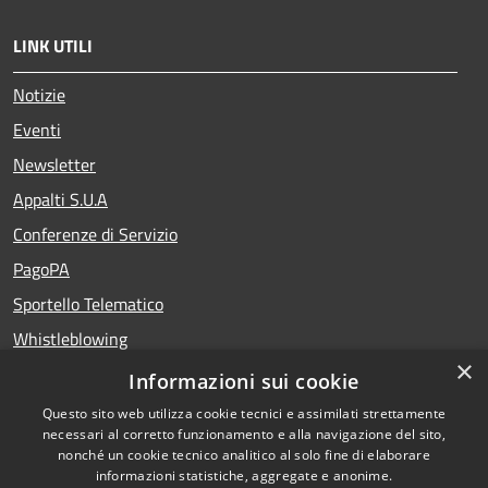
LINK UTILI
Notizie
Eventi
Newsletter
Appalti S.U.A
Conferenze di Servizio
PagoPA
Sportello Telematico
Whistleblowing
×
Teatro del Fuoco
Informazioni sui cookie
Portale Storico della Provincia di Foggia
Questo sito web utilizza cookie tecnici e assimilati strettamente
necessari al corretto funzionamento e alla navigazione del sito,
nonché un cookie tecnico analitico al solo fine di elaborare
informazioni statistiche, aggregate e anonime.
RSS
Copyright © 2026 •