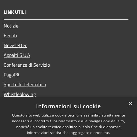
LINK UTILI
Notizie
Eventi
Newsletter
Appalti S.U.A
Conferenze di Servizio
PagoPA
Sportello Telematico
Whistleblowing
×
Teatro del Fuoco
Informazioni sui cookie
Portale Storico della Provincia di Foggia
Questo sito web utilizza cookie tecnici e assimilati strettamente
necessari al corretto funzionamento e alla navigazione del sito,
nonché un cookie tecnico analitico al solo fine di elaborare
informazioni statistiche, aggregate e anonime.
RSS
Copyright © 2026 •