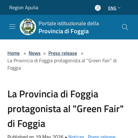
Salta al contenuto principale
Region Apulia
ENG
Portale istituzionale della
Provincia di Foggia
Home
>
News
>
Press release
>
La Provincia di Foggia protagonista al "Green Fair" di
Foggia
La Provincia di Foggia
protagonista al "Green Fair"
di Foggia
Published on 19 May 2026 •
Notices
,
Press release