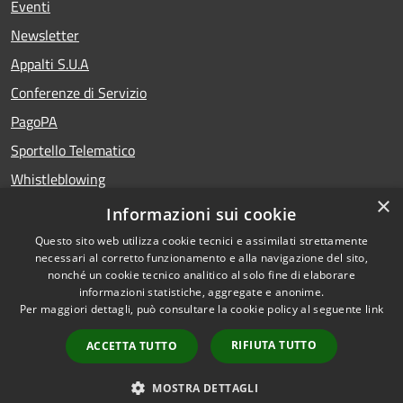
Eventi
Newsletter
Appalti S.U.A
Conferenze di Servizio
PagoPA
Sportello Telematico
Whistleblowing
×
Teatro del Fuoco
Informazioni sui cookie
Portale Storico della Provincia di Foggia
Questo sito web utilizza cookie tecnici e assimilati strettamente
necessari al corretto funzionamento e alla navigazione del sito,
nonché un cookie tecnico analitico al solo fine di elaborare
informazioni statistiche, aggregate e anonime.
RSS
Copyright © 2026 •
Per maggiori dettagli, può consultare la cookie policy al seguente
link
Accessibility
Portale istituzionale della
Privacy
Provincia di Foggia •
RIFIUTA TUTTO
ACCETTA TUTTO
Cookie
Powered by
Municipium
Sitemap
MOSTRA DETTAGLI